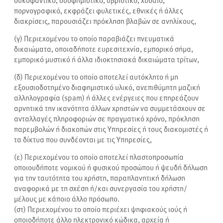
συκοφαντικό, δυσφημιστικό, υβριστικό, χυδαίο,
πορνογραφικό, εκφράζει φυλετικές, εθνικές ή άλλες
διακρίσεις, παρουσιάζει πρόκληση βλαβών σε ανηλίκους,
(γ) Περιεχομένου το οποίο παραβιάζει πνευματικά
δικαιώματα, οποιαδήποτε ευρεσιτεχνία, εμπορικό σήμα,
εμπορικό μυστικό ή άλλα ιδιοκτησιακά δικαιώματα τρίτων,
(δ) Περιεχομένου το οποίο αποτελεί αυτόκλητο ή μη
εξουσιοδοτημένο διαφημιστικό υλικό, ανεπιθύμητη μαζική
αλληλογραφία (spam) ή άλλες ενέργειες που επηρεάζουν
αρνητικά την ικανότητα άλλων χρηστών να συμμετάσχουν σε
ανταλλαγές πληροφοριών σε πραγματικό χρόνο, πρόκληση
παρεμβολών ή διακοπών στις Υπηρεσίες ή τους διακομιστές ή
τα δίκτυα που συνδέονται με τις Υπηρεσίες,
(ε) Περιεχομένου το οποίο αποτελεί πλαστοπροσωπία
οποιουδήποτε νομικού ή φυσικού προσώπου ή ψευδή δήλωση
για την ταυτότητα του χρήστη, παραπλανητική δήλωση
αναφορικά με τη σχέση ή/και συνεργασία του χρήστη/
μέλους με κάποιο άλλο πρόσωπο.
(στ) Περιεχομένου το οποίο περιέχει ψηφιακούς ιούς ή
οποιοδήποτε άλλο ηλεκτρονικό κώδικα, αρχεία ή