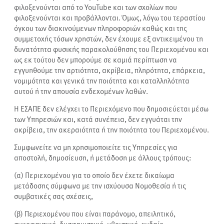
φιλοξενούνται από τo YouTube και των σχολίων που
φιλοξενούνται και προβάλλονται. Όμως, λόγω του τεραστίου
όγκου των διακινούμενων πληροφοριών καθώς και της
συμμετοχής τόσων χρηστών, δεν έχουμε εξ αντικειμένου τη
δυνατότητα φυσικής παρακολούθησης του Περιεχομένου και
ως εκ τούτου δεν μπορούμε σε καμιά περίπτωση να
εγγυηθούμε την αρτιότητα, ακρίβεια, πληρότητα, επάρκεια,
νομιμότητα και γενικά την ποιότητα και καταλληλότητα
αυτού ή την απουσία ενδεχομένων λαθών.
Η ΕΣΑΠΕ δεν ελέγχει το Περιεχόμενο που δημοσιεύεται μέσω
των Υπηρεσιών και, κατά συνέπεια, δεν εγγυάται την
ακρίβεια, την ακεραιότητα ή την ποιότητα του Περιεχομένου.
Συμφωνείτε να μη χρησιμοποιείτε τις Υπηρεσίες για
αποστολή, δημοσίευση, ή μετάδοση με άλλους τρόπους:
(α) Περιεχομένου για το οποίο δεν έχετε δικαίωμα
μετάδοσης σύμφωνα με την ισχύουσα Νομοθεσία ή τις
συμβατικές σας σχέσεις,
(β) Περιεχομένου που είναι παράνομο, απειλητικό,