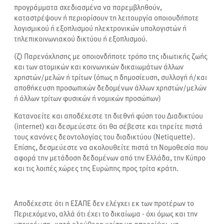
προγράμματα σχεδιασμένα να παρεμβληθούν,
καταστρέψουν ή περιορίσουν τη λειτουργία οποιουδήποτε
λογισμικού ή εξοπλισμού ηλεκτρονικών υπολογιστών ή
τηλεπικοινωνιακού δικτύου ή εξοπλισμού.
(ζ) Παρενόχλησης με οποιονδήποτε τρόπο της ιδιωτικής ζωής
και των ατομικών και κοινωνικών δικαιωμάτων άλλων
χρηστών/μελών ή τρίτων (όπως η δημοσίευση, συλλογή ή/και
αποθήκευση προσωπικών δεδομένων άλλων χρηστών/μελών
ή άλλων τρίτων φυσικών ή νομικών προσώπων)
Κατανοείτε και αποδέχεστε τη διεθνή φύση του Διαδικτύου
(internet) και δεσμεύεστε ότι θα σέβεστε και τηρείτε πιστά
τους κανόνες δεοντολογίας του διαδικτύου (Netiquette).
Επίσης, δεσμεύεστε να ακολουθείτε πιστά τη Νομοθεσία που
αφορά την μετάδοση δεδομένων από την Ελλάδα, την Κύπρο
και τις λοιπές χώρες της Ευρώπης προς τρίτα κράτη.
Αποδέχεστε ότι η ΕΣΑΠΕ δεν ελέγχει εκ των προτέρων το
Περιεχόμενο, αλλά ότι έχει το δικαίωμα - όχι όμως και την