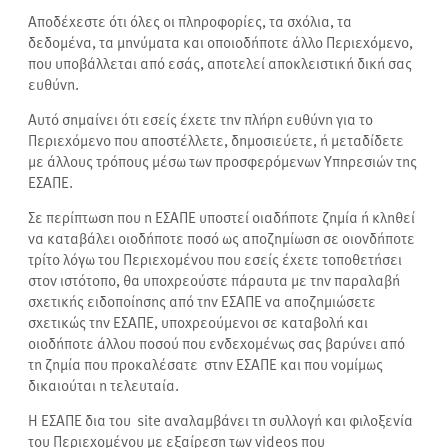
Αποδέχεστε ότι όλες οι πληροφορίες, τα σχόλια, τα
δεδομένα, τα μηνύματα και οποιοδήποτε άλλο Περιεχόμενο,
που υποβάλλεται από εσάς, αποτελεί αποκλειστική δική σας
ευθύνη.
Αυτό σημαίνει ότι εσείς έχετε την πλήρη ευθύνη για το
Περιεχόμενο που αποστέλλετε, δημοσιεύετε, ή μεταδίδετε
με άλλους τρόπους μέσω των προσφερόμενων Υπηρεσιών της
ΕΣΑΠΕ.
Σε περίπτωση που η ΕΣΑΠΕ υποστεί οιαδήποτε ζημία ή κληθεί
να καταβάλει οιοδήποτε ποσό ως αποζημίωση σε οιονδήποτε
τρίτο λόγω του Περιεχομένου που εσείς έχετε τοποθετήσει
στον ιστότοπο, θα υποχρεούστε πάραυτα με την παραλαβή
σχετικής ειδοποίησης από την ΕΣΑΠΕ να αποζημιώσετε
σχετικώς την ΕΣΑΠΕ, υποχρεούμενοι σε καταβολή και
οιοδήποτε άλλου ποσού που ενδεχομένως σας βαρύνει από
τη ζημία που προκαλέσατε στην ΕΣΑΠΕ και που νομίμως
δικαιούται η τελευταία.
Η ΕΣΑΠΕ δια του site αναλαμβάνει τη συλλογή και φιλοξενία
του Περιεχομένου με εξαίρεση των videos που