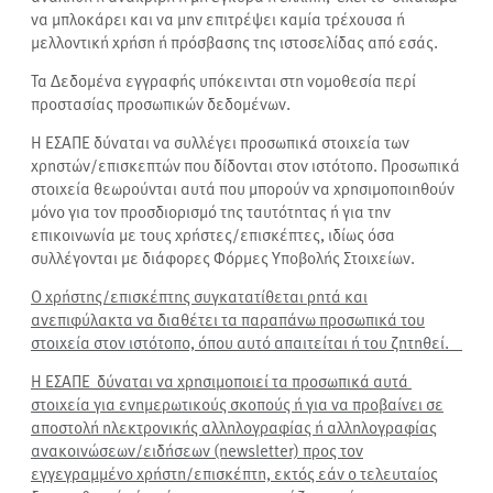
να μπλοκάρει και να μην επιτρέψει καμία τρέχουσα ή
μελλοντική χρήση ή πρόσβασης της ιστοσελίδας από εσάς.
Τα Δεδομένα εγγραφής υπόκεινται στη νομοθεσία περί
προστασίας προσωπικών δεδομένων.
Η ΕΣΑΠΕ δύναται να συλλέγει προσωπικά στοιχεία των
χρηστών/επισκεπτών που δίδονται στον ιστότοπο. Προσωπικά
στοιχεία θεωρούνται αυτά που μπορούν να χρησιμοποιηθούν
μόνο για τον προσδιορισμό της ταυτότητας ή για την
επικοινωνία με τους χρήστες/επισκέπτες, ιδίως όσα
συλλέγονται με διάφορες Φόρμες Υποβολής Στοιχείων.
Ο χρήστης/επισκέπτης συγκατατίθεται ρητά και
ανεπιφύλακτα να διαθέτει τα παραπάνω προσωπικά του
στοιχεία στον ιστότοπο, όπου αυτό απαιτείται ή του ζητηθεί.
Η ΕΣΑΠΕ
δύναται να χρησιμοποιεί τα προσωπικά αυτά
στοιχεία για ενημερωτικούς σκοπούς ή για να προβαίνει σε
αποστολή ηλεκτρονικής αλληλογραφίας ή αλληλογραφίας
ανακοινώσεων/ειδήσεων (newsletter) προς τον
εγγεγραμμένο χρήστη/επισκέπτη, εκτός εάν ο τελευταίος