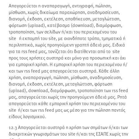
Απαγορεύεται η αναπαραγωγή, αντιγραφή, πώληση,
μίσθωση, χωρίς δικαίωμα παραχώρηση, αναδημοσίευση,
διανομή, έκδοση, εκτέλεση, αποθήκευση, μεταγλώττιση,
φόρτωση (upload), κατέβασμα (download), διαμόρφωση,
τροποποίηση, των σελίδων ή/και του περιεχομένου του
site ή εκπομπή του site, με οιονδήποτε τρόπο, τμηματικά ή
περιληπτικά, χωρίς προηγούμενη γραπτή άδειά μας. Ειδικά
για τα rss feed μας, τονίζεται ότι διατίθενται από το site
προς τους χρήστες αυστηρά και μόνο για προσωπική και όχι
για εμπορική χρήση. Η εμπορική χρήση του περιεχομένου ή/
και των rss feed μας απαγορεύεται αυστηρά. Κάθε άλλη
χρήση, αναπαραγωγή, πώληση, μίσθωση, αναδημοσίευση,
διανομή, έκδοση, εκτέλεση, μεταγλώττιση, φόρτωση
(upload), download, διαμόρφωση, τροποποίηση των rss feed
μας, απαγορεύεται χωρίς την προηγούμενη άδειά μας. Ρητά
απαγορεύεται κάθε εμπορική χρήση του περιεχομένου του
site ή/και των rss feed μας ως μέσο για την πώληση παντός
είδους λογισμικού.
12.3
Απαγορεύεται αυστηρά η χρήση των σημάτων ή/και των
διακριτικών γνωρισμάτων του site ή/και της ΕΣΑΠΕ χωρίς την