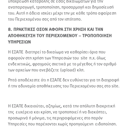
υποχρέωση καταβολής σε εσάς δικαιωμάτων για την
αναπαραγωγή, τροποποίηση, προσαρμογή και δημοσίευσή
του. Αυτή η άδεια ισχύει μέχρι την με κάθε τρόπο αφαίρεση
του Περιεχομένου σας από τον ιστότοπο.
8. ΠΡΑΚΤΙΚΕΣ ΟΣΟΝ ΑΦΟΡΑ ΣΤΗ ΧΡΗΣΗ ΚΑΙ ΤΗΝ
ΑΠΟΘΗΚΕΥΣΗ ΤΟΥ ΠΕΡΙΕΧΟΜΕΝΟΥ – ΤΡΟΠΟΠΟΙΗΣΗ
ΥΠΗΡΕΣΙΩΝ
Η ΕΣΑΠΕ διατηρεί το δικαίωμα να καθορίσει όρια που
αφορούν στη χρήση των Υπηρεσιών του site π.χ. όλως
ενδεικτικώς, φραγμούς σχετικά με το μέγεθος ή τον αριθμό
των αρχείων που ανεβάζετε (upload) κλπ.
Ρητά αποδέχεστε ότι η ΕΣΑΠΕ δεν ευθύνεται για τη διαγραφή
ή την αδυναμία αποθήκευσης του Περιεχομένου σας στο site.
Η ΕΣΑΠΕ δικαιούται, αζημίως, κατά την απόλυτη διακριτική
της
ευχέρεια και κρίση, να τροποποιεί ή να διακόπτει,
προσωρινά ή μόνιμα, τις περιγραφόμενες στο παρόν
Υπηρεσίες που παρέχονται χωρίς προηγούμενη ειδοποίηση.