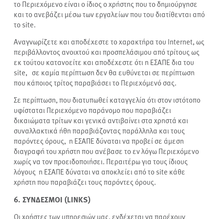
το Περιεχόμενο είναι ο ίδιος ο χρήστης που το δημιούργησε
και το ανεβάζει μέσω των εργαλείων που του διατίθενται από
το site.
Αναγνωρίζετε και αποδέχεστε το χαρακτήρα του Internet, ως
περιβάλλοντος ανοιχτού και προσπελάσιμου από τρίτους ως
εκ τούτου κατανοείτε και αποδέχεστε ότι η ΕΣΑΠΕ δια του
site, σε καμία περίπτωση δεν θα ευθύνεται σε περίπτωση
που κάποιος τρίτος παραβιάσει το Περιεχόμενό σας.
Σε περίπτωση, που διατυπωθεί καταγγελία ότι στον ιστότοπο
υφίσταται Περιεχόμενο παράνομο που παραβιάζει
δικαιώματα τρίτων και γενικά αντιβαίνει στα χρηστά και
συναλλακτικά ήθη παραβιάζοντας παράλληλα και τους
παρόντες όρους, η ΕΣΑΠΕ δύναται να προβεί σε άμεση
διαγραφή του χρήστη που ανέβασε το εν λόγω Περιεχόμενο
χωρίς να τον προειδοποιήσει. Περαιτέρω για τους ίδιους
λόγους η ΕΣΑΠΕ δύναται να αποκλείει από το site κάθε
χρήστη που παραβιάζει τους παρόντες όρους.
6. ΣΥΝΔΕΣΜΟΙ (LINKS)
Οι χρήστες των υπηρεσιών μας, ενδέχεται να παρέχουν