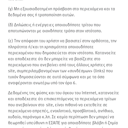
(γ) Μη εξουσιοδοτημένη πρόσβαση στο περιεχόμενο και τα
δεδομένα σας ή τροποποίηση αυτών.
(δ) Δηλώσεις ή ενέργειες οποιουδήποτε τρίτου που
αποτυπώνονται με οιονδήποτε τρόπο στον ιστότοπο.
(ε) Την απόφαση του χρήστη να βασιστεί στην ορθότητα, την
πληρότητα ή/και τη χρησιμότητα οποιουδήποτε
περιεχομένου που δημοσιεύεται στον ιστότοπο. Κατανοείτε
και αποδέχεστε ότι δεν μπορείτε να βασίζεστε στο
περιεχόμενο που ανεβαίνει από τους άλλους χρήστες στο
site, συμπεριλαμβανομένων των «συνδέσμων» (links) που
τυχόν δημοσιεύονται σε αυτό σύμφωνα και με τα όσα
αναφέρονται ανωτέρω υπό τον όρο 6.
Δεδομένης της φύσης και του όγκου του Internet, κατανοείτε
και αποδέχεστε ότι επισκεπτόμενος τα περιεχόμενα τρίτων
που ανεβαίνουν στο site, είναι πιθανό να εκτεθείτε σε
περιεχόμενο απρεπές, ενοχλητικό, προσβλητικό, ανήθικο,
χυδαίο, παράνομο κ.λπ. Σε καμία περίπτωση δεν μπορεί να
θεωρηθεί υπεύθυνη η ΕΣΑΠΕ για οποιαδήποτε βλάβη ή ζημία