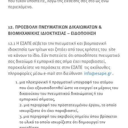
που τυχόν υποστείτε, λόγω της έκθεσής σας στο ως άνω
περιεχόμενο.
12. ΠΡΟΣΒΟΛΗ ΠΝΕΥΜΑΤΙΚΩΝ ΔΙΚΑΙΩΜΑΤΩΝ &
ΒΙΟΜΗΧΑΝΙΚΗΣ ΙΔΙΟΚΤΗΣΙΑΣ – ΕΙΔΟΠΟΙΗΣΗ
12.1
Η ΕΣΑΠΕ σέβεται την πνευματική και βιομηχανική
ιδιοκτησία των τρίτων και ζητάει από τους χρήστες του site
να κάνουν το ίδιο. Εάν πιστεύετε ότι οποιοδήποτε πνευματικό
σας δικαίωμα ή εμπορικό σας σήμα έχει παραβιαστεί,
παρακαλείστε να παράσχετε στην ΕΣΑΠΕ τις ακόλουθες
πληροφορίες μέσω e-mail στη διεύθυνση
info@esape.gr
.
μια ηλεκτρονική ή πραγματική υπογραφή του ατόμου
που έχει εξουσιοδοτηθεί ώστε να ενεργεί εκ μέρους του
δικαιούχου του πνευματικού δικαιώματος ή του
εμπορικού σήματος,
2. μια περιγραφή του προστατευμένου έργου, το οποίο
ισχυρίζεστε ότι έχει παραβιαστεί,
3. μια περιγραφή του ακριβούς σημείου όπου βρίσκεται
το υλικό το οποίο ισχυρίζεστε ότι δημιουργεί την
παραβίαση,