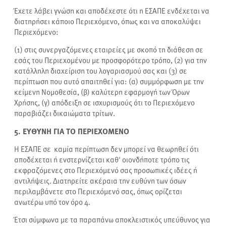
Έχετε λάβει γνώση και αποδέχεστε ότι η ΕΣΑΠΕ ενδέχεται να
διατηρήσει κάποιο Περιεχόμενο, όπως και να αποκαλύψει
Περιεχόμενο:
(1) στις συνεργαζόμενες εταιρείες με σκοπό τη διάθεση σε
εσάς του Περιεχομένου με προσφορότερο τρόπο, (2) για την
κατάλληλη διαχείριση του λογαριασμού σας και (3) σε
περίπτωση που αυτό απαιτηθεί για: (α) συμμόρφωση με την
κείμενη Νομοθεσία, (β) καλύτερη εφαρμογή των Όρων
Χρήσης, (γ) απόδειξη σε ισχυρισμούς ότι το Περιεχόμενο
παραβιάζει δικαιώματα τρίτων.
5. ΕΥΘΥΝΗ ΓΙΑ ΤΟ ΠΕΡΙΕΧΟΜΕΝΟ
Η ΕΣΑΠΕ σε καμία περίπτωση δεν μπορεί να θεωρηθεί ότι
αποδέχεται ή ενστερνίζεται καθ' οιονδήποτε τρόπο τις
εκφραζόμενες στο Περιεχόμενό σας προσωπικές ιδέες ή
αντιλήψεις. Διατηρείτε ακέραια την ευθύνη των όσων
περιλαμβάνετε στο Περιεχόμενό σας, όπως ορίζεται
ανωτέρω υπό τον όρο 4.
Έτσι σύμφωνα με τα παραπάνω αποκλειστικός υπεύθυνος για