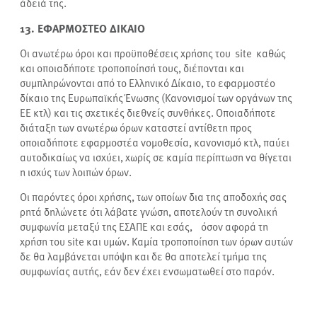
άδειά της.
13. ΕΦΑΡΜΟΣΤΕΟ ΔΙΚΑΙΟ
Οι ανωτέρω όροι και προϋποθέσεις χρήσης του site καθώς
και οποιαδήποτε τροποποίησή τους, διέπονται και
συμπληρώνονται από το Ελληνικό Δίκαιο, το εφαρμοστέο
δίκαιο της Ευρωπαϊκής Ένωσης (Κανονισμοί των οργάνων της
ΕΕ κτλ) και τις σχετικές διεθνείς συνθήκες. Οποιαδήποτε
διάταξη των ανωτέρω όρων καταστεί αντίθετη προς
οποιαδήποτε εφαρμοστέα νομοθεσία, κανονισμό κτλ, παύει
αυτοδικαίως να ισχύει, χωρίς σε καμία περίπτωση να θίγεται
η ισχύς των λοιπών όρων.
Οι παρόντες όροι χρήσης, των οποίων δια της αποδοχής σας
ρητά δηλώνετε ότι λάβατε γνώση, αποτελούν τη συνολική
συμφωνία μεταξύ της ΕΣΑΠΕ
και εσάς, όσον αφορά τη
χρήση του site και υμών. Καμία τροποποίηση των όρων αυτών
δε θα λαμβάνεται υπόψη και δε θα αποτελεί τμήμα της
συμφωνίας αυτής, εάν δεν έχει ενσωματωθεί στο παρόν.