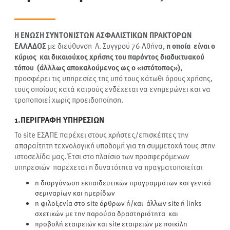
H ΕΝΩΣΗ ΣΥΝΤΟΝΙΣΤΩΝ ΑΣΦΑΛΙΣΤΙΚΩΝ ΠΡΑΚΤΟΡΩΝ
ΕΛΛΑΔΟΣ
με διεύθυνση Λ. Συγγρού 76 Αθήνα,
η οποία είναι ο
κύριος και δικαιούχος χρήσης του παρόντος διαδικτυακού
τόπου (άλλλως αποκαλούμενος ως ο «ιστότοπος»),
προσφέρει τις υπηρεσίες της υπό τους κάτωθι όρους χρήσης,
τους οποίους κατά καιρούς ενδέχεται να ενημερώνει και να
τροποποιεί χωρίς προειδοποίηση.
1.ΠΕΡΙΓΡΑΦΗ ΥΠΗΡΕΣΙΩΝ
Το site ΕΣΑΠΕ παρέχει στους χρήστες/επισκέπτες την
απαραίτητη τεχνολογική υποδομή για τη συμμετοχή τους στην
ιστοσελίδα μας. Έτσι στο πλαίσιο των προσφερόμενων
υπηρεσιών παρέχεται η δυνατότητα να πραγματοποιείται
η διοργάνωση εκπαιδευτικών προγραμμάτων και γενικά
σεμιναρίων και ημερίδων
η φιλοξενία στο site άρθρων ή/και άλλων site ή links
σχετικών με την παρούσα δραστηριότητα και
προβολή εταιρειών και site εταιρειών με ποικίλη