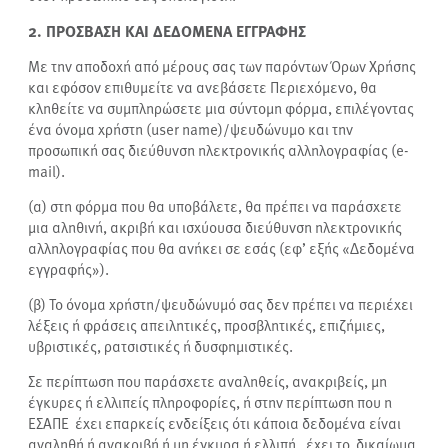
2. ΠΡΟΣΒΑΣΗ ΚΑΙ ΔΕΔΟΜΕΝΑ ΕΓΓΡΑΦΗΣ
Με την αποδοχή από μέρους σας των παρόντων Όρων Χρήσης
και εφόσον επιθυμείτε να ανεβάσετε Περιεχόμενο, θα
κληθείτε να συμπληρώσετε μια σύντομη φόρμα, επιλέγοντας
ένα όνομα χρήστη (user name)/ψευδώνυμο και την
προσωπική σας διεύθυνση ηλεκτρονικής αλληλογραφίας (e-
mail).
(α) στη φόρμα που θα υποβάλετε, θα πρέπει να παράσχετε
μια αληθινή, ακριβή και ισχύουσα διεύθυνση ηλεκτρονικής
αλληλογραφίας που θα ανήκει σε εσάς (εφ’ εξής «Δεδομένα
εγγραφής»).
(β) Το όνομα χρήστη/ψευδώνυμό σας δεν πρέπει να περιέχει
λέξεις ή φράσεις απειλητικές, προσβλητικές, επιζήμιες,
υβριστικές, ρατσιστικές ή δυσφημιστικές.
Σε περίπτωση που παράσχετε αναληθείς, ανακριβείς, μη
έγκυρες ή ελλιπείς πληροφορίες, ή στην περίπτωση που η
ΕΣΑΠΕ έχει επαρκείς ενδείξεις ότι κάποια δεδομένα είναι
αναληθή ή ανακριβή ή μη έγκυρα ή ελλιπή, έχει το δικαίωμα