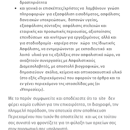
δραστηριότητα
και γενικά οι επισκέπτες/χρήστες να λαμβάνουν γνώση
πληροφοριών για εξασφάλιση εισοδήματος, ασφάλισης
δανειακών υποχρεώσεων, δαπανών υγείας,
εξασφάλισης σύνταξης ασφάλισης στελεχών και
εταιρικής και προσωπικής περιουσίας, αξιοποίησης
επενδύσεων και κινήτρων για εργαζομένους αλλά και
για σταδιοδρομία - καριέρα στον χώρο της Ιδιωτικής
Ασφάλισης, να ενημερώνονται με εκπαιδευτικό και
λοιπό υλικό για τις εξελίξεις στον ασφαλιστικό χώρο, να
αναζητούν συνεργασίες με Ασφαλιστικούς
Διαμεσολαβητές, με αποστολή βιογραφικών, να
δημοσιεύουν σχόλια, κείμενα και οπτικοακουστικό υλικό
(στο εξής «Περιεχόμενο») που αφορούν τα άρθρα και το
εν γένει περιεχόμενο της ιστοσελίδας μας (οι
«Υπηρεσίες»).
Με το παρόν συμφωνείτε και αποδέχεστε ότι το site δεν
φέρει καμία ευθύνη για την επικαιρότητα, τη διαγραφή, την
πλημμελή παράδοση, την αποτυχία στην αποθήκευση
Περιεχομένου που τυχόν θα αποστείλετε και ως εκ τούτου
σας συνιστά να φροντίζετε για τη φύλαξη των αρχείων σας
στον προσωπικό σας υπολογιστή.