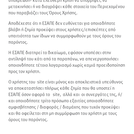
υποχρέωση- κατά ελεύθερη κρίση να απορρίψει, να
μετακινήσει ή να διαγράψει κάθε στοιχείο του Περιεχομένου
που παραβιάζει τους Όρους Χρήσης.
Αποδέχεστε ότι η ΕΣΑΠΕ δεν ευθύνεται για οποιαδήποτε
βλάβη ή ζημία προκύψει στους χρήστες/επισκέπτες από
υπαιτιότητα των ίδιων να συμμορφωθούν με τους όρους του
παρόντος.
Η ΕΣΑΠΕ διατηρεί το δικαίωμα, εφόσον υποπέσει στην
αντίληψή του κάτι από τα παραπάνω, να απενεργοποιήσει
οποιονδήποτε τέτοιο λογαριασμό χωρίς καμιά προειδοποίηση
προς τον χρήστη.
Ο χρήστης του site είναι μόνος και αποκλειστικά υπεύθυνος
να αποκαταστήσει πλήρως κάθε ζημία που θα υποστεί η
ΕΣΑΠΕ όσον αφορά το site, αλλά και οι συνεργάτες της, ή/
και οποιοδήποτε τρίτο πρόσωπο εξαιτίας οποιασδήποτε
αμφισβήτησης / διαφοράς / διαμάχης που τυχόν προκύψει
και θα οφείλεται στη μη συμμόρφωση του χρήστη με τους
όρους του παρόντος.