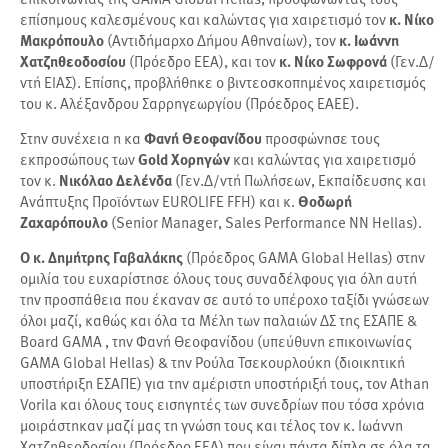
επίσημους καλεσμένους και καλώντας για χαιρετισμό τον
κ. Νίκο
Μακρόπουλο
(Αντιδήμαρχο Δήμου Αθηναίων), τον
κ. Ιωάννη
Χατζηθεοδοσίου
(Πρόεδρο ΕΕΑ), και τον
κ. Νίκο Σωφρονά
(Γεν.Δ/
ντή ΕΙΑΣ). Επίσης, προβλήθηκε ο βιντεοσκοπημένος χαιρετισμός
του κ. Αλέξανδρου Σαρρηγεωργίου (Πρόεδρος ΕΑΕΕ).
Στην συνέχεια η κα
Φανή Θεοφανίδου
προσφώνησε τους
εκπροσώπους των
Gold Χορηγών
και καλώντας για χαιρετισμό
τον κ.
Νικόλαο Δελένδα
(Γεν.Δ/ντή Πωλήσεων, Εκπαίδευσης και
Ανάπτυξης Προϊόντων EUROLIFE FFH) και κ.
Θοδωρή
Ζαχαρόπουλο
(Senior Manager, Sales Performance NN Hellas).
Ο κ. Δημήτρης Γαβαλάκης
(Πρόεδρος GAMA Global Hellas) στην
ομιλία του ευχαρίστησε όλους τους συναδέλφους για όλη αυτή
την προσπάθεια που έκαναν σε αυτό το υπέροχο ταξίδι γνώσεων
όλοι μαζί, καθώς και όλα τα Μέλη των παλαιών ΔΣ της ΕΣΑΠΕ &
Board GAMA , την Φανή Θεοφανίδου (υπεύθυνη επικοινωνίας
GAMA Global Hellas) & την Ρούλα Τσεκουρλούκη (διοικητική
υποστήριξη ΕΣΑΠΕ) για την αμέριστη υποστήριξή τους, τον Athan
Vorila και όλους τους εισηγητές των συνεδρίων που τόσα χρόνια
μοιράστηκαν μαζί μας τη γνώση τους και τέλος τον κ. Ιωάννη
Χατζηθεοδοσίου (Πρόεδρο ΕΕΑ) που είναι πάντα δίπλα σε όλα τα