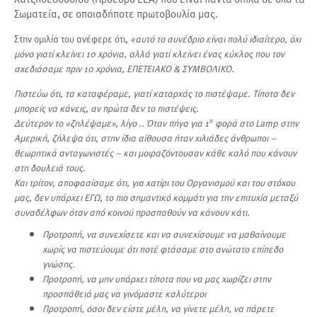
Σωματεία, σε οποιαδήποτε πρωτοβουλία μας.
Στην ομιλία του ανέφερε ότι,
«αυτό το συνέδριο είναι πολύ ιδιαίτερο, όχι
μόνο γιατί κλείνει 10 χρόνια, αλλά γιατί κλείνει ένας κύκλος που τον
σχεδιάσαμε πριν 10 χρόνια, ΕΠΕΤΕΙΑΚΟ & ΣΥΜΒΟΛΙΚΟ.
Πιστεύω ότι, τα καταφέραμε, γιατί καταρχάς το πιστέψαμε. Τίποτα δεν
μπορείς να κάνεις, αν πρώτα δεν το πιστέψεις.
η
Δεύτερον το «ζηλέψαμε», λίγο .. Όταν πήγα για 1
φορά στο Lamp στην
Αμερική, ζήλεψα ότι, στην ίδια αίθουσα ήταν χιλιάδες άνθρωποι –
θεωρητικά ανταγωνιστές – και μοιραζόντουσαν κάθε καλό που κάνουν
στη δουλειά τους.
Και τρίτον, αποφασίσαμε ότι, για χατίρι του Οργανισμού και του στόχου
μας, δεν υπάρχει ΕΓΩ, το πιο σημαντικό κομμάτι για την επιτυχία μεταξύ
συναδέλφων όταν από κοινού προσπαθούν να κάνουν κάτι.
Προτροπή, να συνεχίσετε και να συνεχίσουμε να μαθαίνουμε
χωρίς να πιστεύουμε ότι ποτέ φτάσαμε στο ανώτατο επίπεδο
γνώσης.
Προτροπή, να μην υπάρχει τίποτα που να μας χωρίζει στην
προσπάθειά μας να γινόμαστε καλύτεροι
Προτροπή, όσοι δεν είστε μέλη, να γίνετε μέλη, να πάρετε