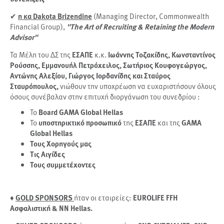
✔
η κα Dakota Brizendine
(Managing Director, Commonwealth
Financial Group),
"The Art of Recruiting & Retaining the Modern
Advisor"
Τα Μέλη του ΔΣ της
ΕΣΑΠΕ
κ.κ.
Ιωάννης Τοζακίδης, Κωνσταντίνος
Ρούσσης, Εμμανουήλ Πετρόχειλος, Σωτήριος Κουφογεώργος,
Αντώνης Αλεξίου, Γιώργος Ιορδανίδης και Σταύρος
Σταυρόπουλος,
νιώθουν την υποχρέωση να ευχαριστήσουν όλους
όσους συνέβαλαν στην επιτυχή διοργάνωση του συνεδρίου :
Το
Board GAMA Global Hellas
Το
υποστηρικτικό προσωπικό
της
ΕΣΑΠΕ
και της
GAMA
Global Hellas
Τους Χορηγούς μας
Τις Αιγίδες
Τους συμμετέχοντες
♦
GOLD SPONSORS
ήταν οι εταιρείες:
EUROLIFE FFH
Ασφαλιστική & NN Hellas.