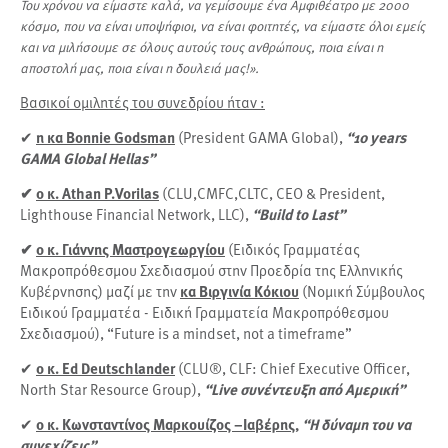
Του χρόνου να είμαστε καλά, να γεμίσουμε ένα Αμφιθέατρο με 2000
κόσμο, που να είναι υποψήφιοι, να είναι φοιτητές, να είμαστε όλοι εμείς
και να μιλήσουμε σε όλους αυτούς τους ανθρώπους, ποια είναι η
αποστολή μας, ποια είναι η δουλειά μας!».
Βασικοί ομιλητές του συνεδρίου ήταν :
✔
η κα Bonnie Godsman
(President GAMA Global),
“10 years
GAMA Global Hellas”
✔
ο κ. Athan P.Vorilas
(CLU,CMFC,CLTC, CEO & President,
Lighthouse Financial Network, LLC),
“Build to Last”
✔
ο κ. Γιάννης Μαστρογεωργίου
(Ειδικός Γραμματέας
Μακροπρόθεσμου Σχεδιασμού στην Προεδρία της Ελληνικής
Κυβέρνησης) μαζί με την
κα Βιργινία Κόκιου
(Νομική Σύμβουλος
Ειδικού Γραμματέα - Ειδική Γραμματεία Μακροπρόθεσμου
Σχεδιασμού), “Future is a mindset, not a timeframe”
✔
ο κ. Ed Deutschlander
(CLU®, CLF: Chief Executive Officer,
North Star Resource Group),
“Live συνέντευξη από Αμερική”
✔
ο κ. Κωνσταντίνος Μαρκουίζος –Ιαβέρης,
“Η δύναμη του να
συνεχίζεις”