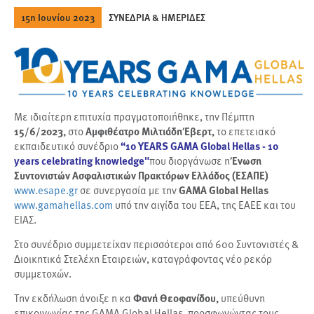
15η Ιουνίου 2023
ΣΥΝΕΔΡΙΑ & ΗΜΕΡΙΔΕΣ
Με ιδιαίτερη επιτυχία πραγματοποιήθηκε, την Πέμπτη
15/6/2023,
στο
Αμφιθέατρο Μιλτιάδη Έβερτ,
το επετειακό
εκπαιδευτικό συνέδριο
“10 YEARS GAMA Global Hellas - 10
years celebrating knowledge"
που διοργάνωσε η
Ένωση
Συντονιστών Ασφαλιστικών Πρακτόρων Ελλάδος (ΕΣΑΠΕ)
www.esape.gr
σε συνεργασία με την
GAMA Global Hellas
www.gamahellas.com
υπό την αιγίδα του ΕΕΑ, της ΕΑΕΕ και του
ΕΙΑΣ.
Στο συνέδριο συμμετείχαν περισσότεροι από 600 Συντονιστές &
Διοικητικά Στελέχη Εταιρειών, καταγράφοντας νέο ρεκόρ
συμμετοχών.
Την εκδήλωση άνοιξε η κα
Φανή Θεοφανίδου,
υπεύθυνη
επικοινωνίας της GAMA Global Hellas, προσφωνώντας τους