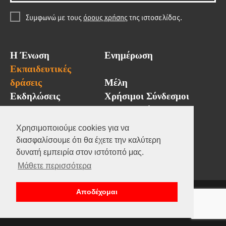
Συμφωνώ με τους
όρους χρήσης
της ιστοσελίδας.
Η Ένωση
Ενημέρωση
Εκπαιδευτικές
δράσεις
Μέλη
Εκδηλώσεις
Χρήσιμοι Σύνδεσμοι
GAMA Hellas
Επικοινωνία
Χρησιμοποιούμε cookies για να
διασφαλίσουμε ότι θα έχετε την καλύτερη
δυνατή εμπειρία στον ιστότοπό μας.
Μάθετε περισσότερα
Copyright ΕΣΑΠΕ 2021
Αποδέχομαι
Όροι & προυποθέσεις
Πολιτική απορρήτου
Designed by:
Noetik