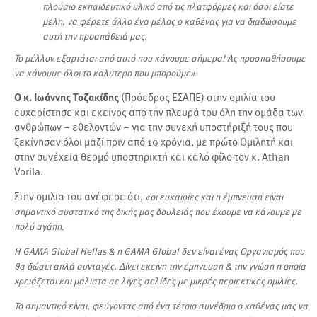
πλούσιο εκπαιδευτικό υλικό από τις πλατφόρμες και όσοι είστε
μέλη, να φέρετε άλλο ένα μέλος ο καθένας για να διαδώσουμε
αυτή την προσπάθειά μας.
Το μέλλον εξαρτάται από αυτό που κάνουμε σήμερα! Ας προσπαθήσουμε
να κάνουμε όλοι το καλύτερο που μπορούμε»
Ο κ. Ιωάννης Τοζακίδης
(Πρόεδρος ΕΣΑΠΕ) στην ομιλία του
ευχαρίστησε και εκείνος από την πλευρά του όλη την ομάδα των
ανθρώπων – εθελοντών – για την συνεχή υποστήριξή τους που
ξεκίνησαν όλοι μαζί πριν από 10 χρόνια, με πρώτο Ομιλητή και
στην συνέχεια θερμό υποστηρικτή και καλό φίλο τον κ. Athan
Vorila.
Στην ομιλία του ανέφερε ότι,
«οι ευκαιρίες και η έμπνευση είναι
σημαντικό συστατικό της δικής μας δουλειάς που έχουμε να κάνουμε με
πολύ αγάπη.
Η GAMA Global Hellas & η GAMA Global δεν είναι ένας Οργανισμός που
θα δώσει απλά συνταγές. Δίνει εκείνη την έμπνευση & την γνώση η οποία
χρειάζεται και μάλιστα σε λίγες σελίδες με μικρές περιεκτικές ομιλίες.
Το σημαντικό είναι, φεύγοντας από ένα τέτοιο συνέδριο ο καθένας μας να