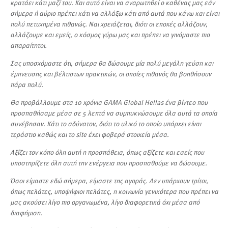
κρατάει κάτι μαζί του. Και αυτό είναι να αναρωτηθεί ο καθένας μας εάν
σήμερα ή αύριο πρέπει κάτι να αλλάξω κάτι από αυτά που κάνω και είναι
πολύ πετυχημένα πιθανώς. Ναι χρειάζεται, διότι οι εποχές αλλάζουν,
αλλάζουμε και εμείς, ο κόσμος γύρω μας και πρέπει να γινόμαστε πιο
απαραίτητοι.
Σας υποσχόμαστε ότι, σήμερα θα δώσουμε μία πολύ μεγάλη γεύση και
έμπνευσης και βέλτιστων πρακτικών, οι οποίες πιθανός θα βοηθήσουν
πάρα πολύ.
Θα προβάλλουμε στα 10 χρόνια GAMA Global Hellas ένα βίντεο που
προσπαθήσαμε μέσα σε 5 λεπτά να συμπυκνώσουμε όλα αυτά τα οποία
συνέβησαν. Κάτι το αδύνατον, διότι το υλικό το οποίο υπάρχει είναι
τεράστιο καθώς και το site έχει φοβερά στοιχεία μέσα.
Αξίζει τον κόπο όλη αυτή η προσπάθεια, όπως αξίζετε και εσείς που
υποστηρίζετε όλη αυτή την ενέργεια που προσπαθούμε να δώσουμε.
Όσοι είμαστε εδώ σήμερα, είμαστε της αγοράς. Δεν υπάρχουν τρίτοι,
όπως πελάτες, υποψήφιοι πελάτες, η κοινωνία γενικότερα που πρέπει να
μας ακούσει λίγο πιο οργανωμένα, λίγο διαφορετικά όχι μέσα από
διαφήμιση.