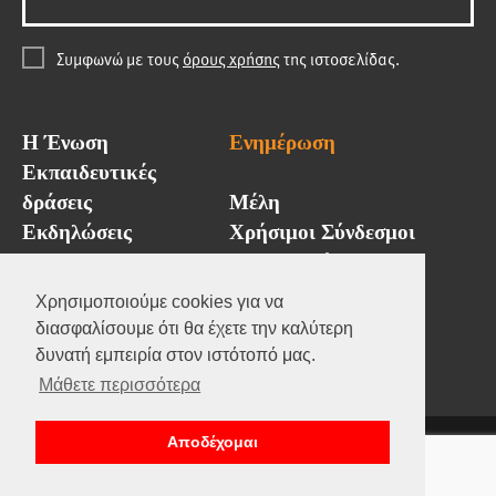
Συμφωνώ με τους
όρους χρήσης
της ιστοσελίδας.
Η Ένωση
Ενημέρωση
Εκπαιδευτικές
δράσεις
Μέλη
Εκδηλώσεις
Χρήσιμοι Σύνδεσμοι
GAMA Hellas
Επικοινωνία
Χρησιμοποιούμε cookies για να
διασφαλίσουμε ότι θα έχετε την καλύτερη
δυνατή εμπειρία στον ιστότοπό μας.
Μάθετε περισσότερα
Copyright ΕΣΑΠΕ 2021
Αποδέχομαι
Όροι & προυποθέσεις
Πολιτική απορρήτου
Designed by:
Noetik